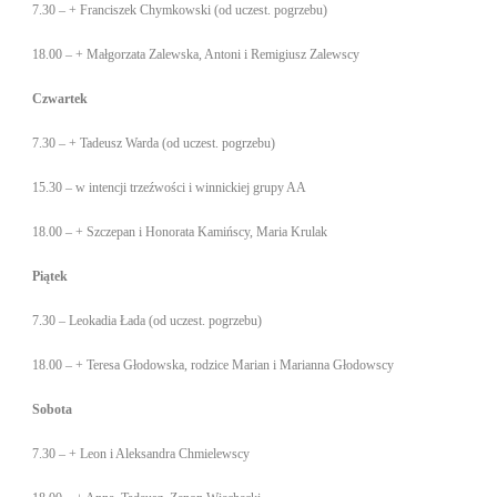
7.30 – + Franciszek Chymkowski (od uczest. pogrzebu)
18.00 – + Małgorzata Zalewska, Antoni i Remigiusz Zalewscy
Czwartek
7.30 – + Tadeusz Warda (od uczest. pogrzebu)
15.30 – w intencji trzeźwości i winnickiej grupy AA
18.00 – + Szczepan i Honorata Kamińscy, Maria Krulak
Piątek
7.30 – Leokadia Łada (od uczest. pogrzebu)
18.00 – + Teresa Głodowska, rodzice Marian i Marianna Głodowscy
Sobota
7.30 – + Leon i Aleksandra Chmielewscy