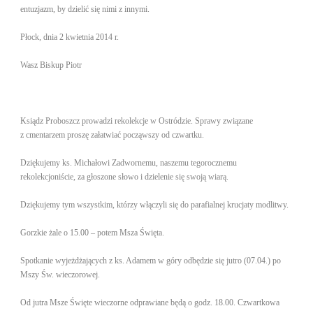
entuzjazm, by dzielić się nimi z innymi.
Płock, dnia 2 kwietnia 2014 r.
Wasz Biskup Piotr
Ksiądz Proboszcz prowadzi rekolekcje w Ostródzie. Sprawy związane
z cmentarzem proszę załatwiać począwszy od czwartku.
Dziękujemy ks. Michałowi Zadwornemu, naszemu tegorocznemu
rekolekcjoniście, za głoszone słowo i dzielenie się swoją wiarą.
Dziękujemy tym wszystkim, którzy włączyli się do parafialnej krucjaty modlitwy.
Gorzkie żale o 15.00 – potem Msza Święta.
Spotkanie wyjeżdżających z ks. Adamem w góry odbędzie się jutro (07.04.) po
Mszy Św. wieczorowej.
Od jutra Msze Święte wieczorne odprawiane będą o godz. 18.00. Czwartkowa