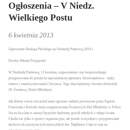
Ogłoszenia – V Niedz.
Wielkiego Postu
6 kwietnia 2013
Zaproszenie Biskupa Płockiego na Niedzielę Palmową 2014 r.
Drodzy Młodzi Przyjaciele!
W Niedzielę Palmową, 13 kwietnia, rozpoczniemy czas bezpośredniego
przygotowania do przeżycia najważniejszej tajemnicy chrześcijaństwa – męki,
śmierci i zmartwychwstania Chrystusa. Tego dnia będziemy również obchodzili
29. Światowy Dzień Młodzieży.
Jak dobrze wiecie stoi przed nami ogromne zadanie powierzone przez Papieża
Franciszka i Kościół, misja zorganizowania Światowych Dni Młodzieży w Polsce.
Już za dwa lata w naszej Ojczyźnie będziemy gościli młodych z całego świata.
Chodzi nie tylko o sprawy organizacyjne, ale przede wszystkim o przygotowanie
duchowe do przeżycia tych niezwykłych dni. Najbliższe 2 lata to czas na