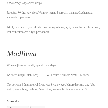
z Warszawy. Zapowiedź druga.
Jarosław Wydra, kawaler z Winnicy i Anna Paprocka, panna z Ciechanowa.
Zapowiedź pierwsza.
Kto by wiedział o przeszkodach zachodzących między tymi osobami zobowiązany
jest poinformować o tym proboszcza.
Modlitwa
W intencji naszej parafii, synodu płockiego:
K: Niech zstąpi Duch Twój. W: I odnowi oblicze ziemi, TEJ ziemi.
Tak bowiem Bóg umiłował świat, / że Syna swego Jednorodzonego dał, / aby
każdy, kto w Niego wierzy, / nie zginął, ale miał życie wieczne. / Jan 3,16
Share this: