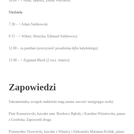
18.00 – + Anna, Tadeusz, Zenon Wiechecki
Niedziela
7.30 – + Adam Sieńkowski
9.15 – + Wiktor, Henryka, Edmund Szlubowscy
12.00 – za parafian (uroczystość posadzenia dębu katyńskiego)
15.00 – + Zygmunt Bloch (2 rocz. śmierci)
Zapowiedzi
Sakramentalny związek małżeński mają zamiar zawrzeć następujące osoby:
Piotr Komorowski, kawaler zam. Brodowo Bąboły, i Karolina Wiśniewska, panna
z Grzebska. Zapowiedź druga.
Przemysław Osowiecki, kawaler z Winnicy i Aleksandra Marianna Królak, panna