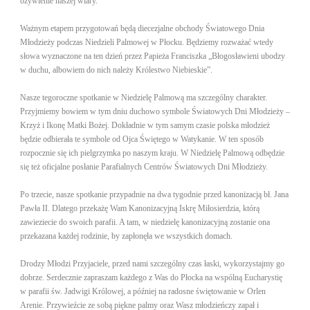
ożywienie naszej wiary.
Ważnym etapem przygotowań będą diecezjalne obchody Światowego Dnia
Młodzieży podczas Niedzieli Palmowej w Płocku. Będziemy rozważać wtedy
słowa wyznaczone na ten dzień przez Papieża Franciszka „Błogosławieni ubodzy
w duchu, albowiem do nich należy Królestwo Niebieskie”.
Nasze tegoroczne spotkanie w Niedzielę Palmową ma szczególny charakter.
Przyjmiemy bowiem w tym dniu duchowo symbole Światowych Dni Młodzieży –
Krzyż i Ikonę Matki Bożej. Dokładnie w tym samym czasie polska młodzież
będzie odbierała te symbole od Ojca Świętego w Watykanie. W ten sposób
rozpocznie się ich pielgrzymka po naszym kraju. W Niedzielę Palmową odbędzie
się też oficjalne posłanie Parafialnych Centrów Światowych Dni Młodzieży.
Po trzecie, nasze spotkanie przypadnie na dwa tygodnie przed kanonizacją bł. Jana
Pawła II. Dlatego przekażę Wam Kanonizacyjną Iskrę Miłosierdzia, którą
zawieziecie do swoich parafii. A tam, w niedzielę kanonizacyjną zostanie ona
przekazana każdej rodzinie, by zapłonęła we wszystkich domach.
Drodzy Młodzi Przyjaciele, przed nami szczególny czas łaski, wykorzystajmy go
dobrze. Serdecznie zapraszam każdego z Was do Płocka na wspólną Eucharystię
w parafii św. Jadwigi Królowej, a później na radosne świętowanie w Orlen
Arenie. Przywieźcie ze sobą piękne palmy oraz Wasz młodzieńczy zapał i