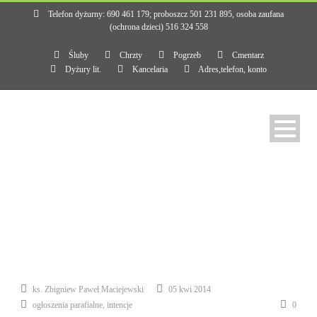
Telefon dyżurny: 690 461 179; proboszcz 501 231 895, osoba zaufana
(ochrona dzieci) 516 324 558
Śluby
Chrzty
Pogrzeb
Cmentarz
Dyżury lit.
Kancelaria
Adres,telefon, konto
ks. Zbigniew Paweł Maciejewski
05 kwi 2014
ogłoszenia parafialne, intencje
0