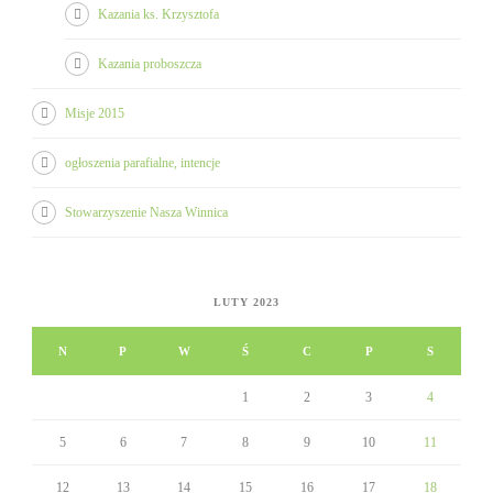
Kazania ks. Krzysztofa
Kazania proboszcza
Misje 2015
ogłoszenia parafialne, intencje
Stowarzyszenie Nasza Winnica
LUTY 2023
N
P
W
Ś
C
P
S
1
2
3
4
5
6
7
8
9
10
11
12
13
14
15
16
17
18