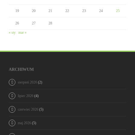
19
20
21
22
23
24
25
26
27
28
« sty
mar »
ARCHIWUM
sierpień 2026
(2)
lipiec 2026
(4)
czerwiec 2026
(5)
maj 2026
(5)