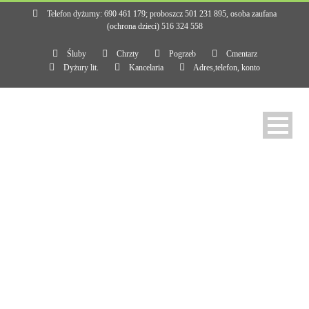
Telefon dyżurny: 690 461 179; proboszcz 501 231 895, osoba zaufana
(ochrona dzieci) 516 324 558
Śluby
Chrzty
Pogrzeb
Cmentarz
Dyżury lit.
Kancelaria
Adres,telefon, konto
Miesiąc
luty 2023