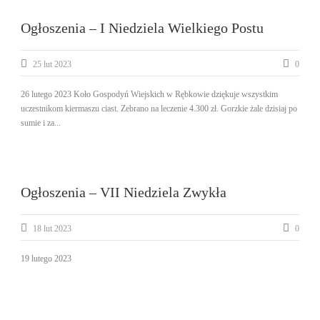
Ogłoszenia – I Niedziela Wielkiego Postu
25 lut 2023
0
26 lutego 2023 Koło Gospodyń Wiejskich w Rębkowie dziękuje wszystkim
uczestnikom kiermaszu ciast. Zebrano na leczenie 4.300 zł. Gorzkie żale dzisiaj po
sumie i za...
Ogłoszenia – VII Niedziela Zwykła
18 lut 2023
0
19 lutego 2023