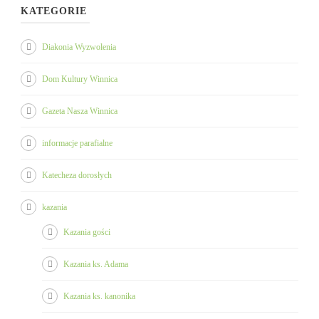
KATEGORIE
Diakonia Wyzwolenia
Dom Kultury Winnica
Gazeta Nasza Winnica
informacje parafialne
Katecheza dorosłych
kazania
Kazania gości
Kazania ks. Adama
Kazania ks. kanonika