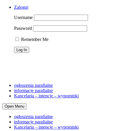
Zaloguj
Username
Password
Remember Me
Telefon dyżurny: 690 461 179; proboszcz 501 231 895, osoba zaufa
Śluby
Chrzty
Pogrzeb
Cmentarz
Dyżury lit.
Kancela
ogłoszenia parafialne
informacje parafialne
Kancelaria – intencje – wypominki
Open Menu
ogłoszenia parafialne
informacje parafialne
Kancelaria – intencje – wypominki