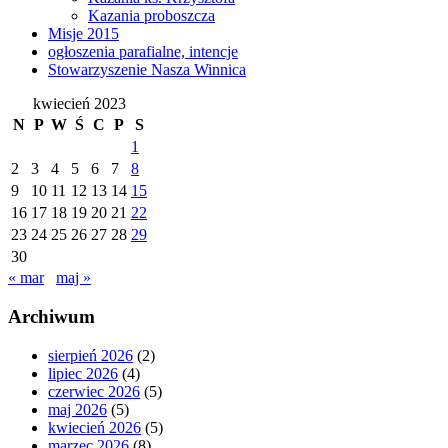
Kazania proboszcza
Misje 2015
ogłoszenia parafialne, intencje
Stowarzyszenie Nasza Winnica
kwiecień 2023
N
P
W
Ś
C
P
S
1
2
3
4
5
6
7
8
9
10
11
12
13
14
15
16
17
18
19
20
21
22
23
24
25
26
27
28
29
30
« mar
maj »
Archiwum
sierpień 2026
(2)
lipiec 2026
(4)
czerwiec 2026
(5)
maj 2026
(5)
kwiecień 2026
(5)
marzec 2026
(8)