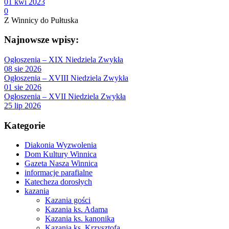
01 kwi 2023
0
Z Winnicy do Pułtuska
Najnowsze wpisy:
Ogłoszenia – XIX Niedziela Zwykła
08 sie 2026
Ogłoszenia – XVIII Niedziela Zwykła
01 sie 2026
Ogłoszenia – XVII Niedziela Zwykła
25 lip 2026
Kategorie
Diakonia Wyzwolenia
Dom Kultury Winnica
Gazeta Nasza Winnica
informacje parafialne
Katecheza dorosłych
kazania
Kazania gości
Kazania ks. Adama
Kazania ks. kanonika
Kazania ks. Krzysztofa