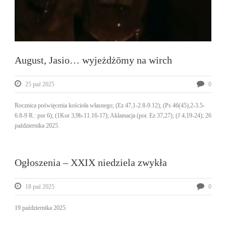
August, Jasio… wyjeżdżōmy na wirch
25 paź 2025
0
Rocznica poświęcenia kościoła własnego; (Ez 47,1-2.8-9.12); (Ps 46(45),2-3.5-
6.8-9 R.: por 6); (1Kor 3,9b-11.16-17); Aklamacja (por. Ez 37,27); (J 4,19-24); 26
października 2025.
Ogłoszenia – XXIX niedziela zwykła
18 paź 2025
0
19 października 2025