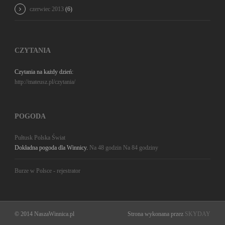
czerwiec 2013
(6)
CZYTANIA
Czytania na każdy dzień:
http://mateusz.pl/czytania/
POGODA
Pułtusk
Polska
Świat
Dokładna pogoda dla Winnicy.
Na 48 godzin
Na 84 godziny
Burze w Polsce - rejestrator
© 2014 NaszaWinnica.pl
Strona wykonana przez
SKYDAY