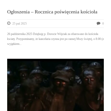
Ogłoszenia – Rocznica poświęcenia kościoła
25 paź 2025
0
26 października 2025 Dziękuję p. Dorocie Wójciak za ofiarowane do kościoła
kwiaty. Przypominamy, że kancelaria czynna jest po rannej Mszy świętej, o 8.00 (z
wyjątkiem...