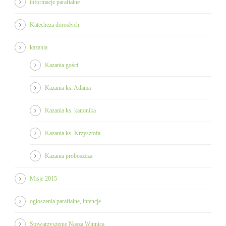
informacje parafialne
Katecheza dorosłych
kazania
Kazania gości
Kazania ks. Adama
Kazania ks. kanonika
Kazania ks. Krzysztofa
Kazania proboszcza
Misje 2015
ogłoszenia parafialne, intencje
Stowarzyszenie Nasza Winnica