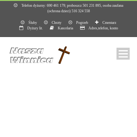
Telefon dyżurny: 690 461 179; proboszcz 501 231 895, osoba zaufana
(ochrona dzieci) 516 324 558
Śluby
Chrzty
Pogrzeb
Cmentarz
Dyżury lit.
Kancelaria
Adres,telefon, konto
Miesiąc
październik 2025