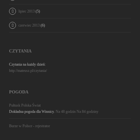
lipiec 2013
(5)
czerwiec 2013
(6)
CZYTANIA
Czytania na każdy dzień:
http://mateusz.pl/czytania/
POGODA
Pułtusk
Polska
Świat
Dokładna pogoda dla Winnicy.
Na 48 godzin
Na 84 godziny
Burze w Polsce - rejestrator