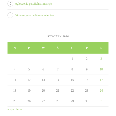
ogłoszenia parafialne, intencje
Stowarzyszenie Nasza Winnica
STYCZEŃ 2026
N
P
W
Ś
C
P
S
1
2
3
4
5
6
7
8
9
10
11
12
13
14
15
16
17
18
19
20
21
22
23
24
25
26
27
28
29
30
31
« gru
lut »