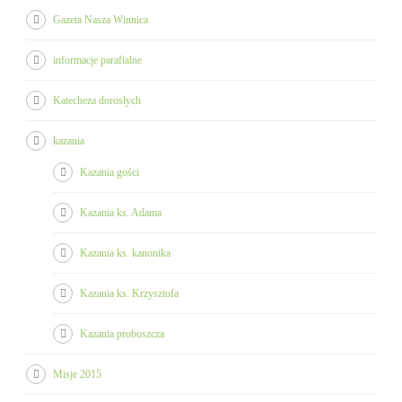
Gazeta Nasza Winnica
informacje parafialne
Katecheza dorosłych
kazania
Kazania gości
Kazania ks. Adama
Kazania ks. kanonika
Kazania ks. Krzysztofa
Kazania proboszcza
Misje 2015