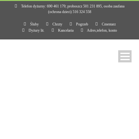
Telefon dyżurny: 690 461 179; proboszcz 501 231 895, osoba zaufana
(ochrona dzieci) 516 324 558
Śluby
Chrzty
Pogrzeb
Cmentarz
Dyżury lit.
Kancelaria
Adres,telefon, konto
Miesiąc
styczeń 2026