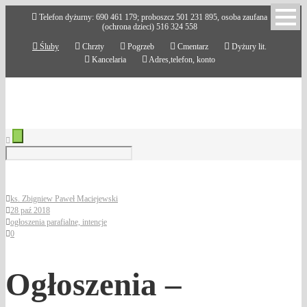
Telefon dyżurny: 690 461 179; proboszcz 501 231 895, osoba zaufana
(ochrona dzieci) 516 324 558
Śluby
Chrzty
Pogrzeb
Cmentarz
Dyżury lit.
Kancelaria
Adres,telefon, konto
ks. Zbigniew Paweł Maciejewski
28 paź 2018
ogłoszenia parafialne, intencje
0
Ogłoszenia –