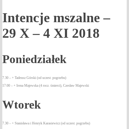
Intencje mszalne –
29 X – 4 XI 2018
Poniedziałek
7.30 – + Tadeusz Górski (od uczest. pogrzebu)
17.00 – + Irena Majewska (4 rocz. śmierci), Czesław Majewski
Wtorek
7.30 – + Stanisława i Henryk Karasiewicz (od uczest. pogrzebu)