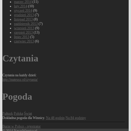
marzec 2014
(11)
luty 2014
(10)
styczeń 2014
(9)
grudzień 2013
(7)
listopad 2013
(8)
październik 2013
(7)
wrzesień 2013
(9)
sierpień 2013
(13)
lipiec 2013
(5)
czerwiec 2013
(6)
Czytania
Czytania na każdy dzień:
http://mateusz.pl/czytania/
Pogoda
Pułtusk
Polska
Świat
Dokładna pogoda dla Winnicy.
Na 48 godzin
Na 84 godziny
Burze w Polsce - rejestrator
© 2014 NaszaWinnica.pl