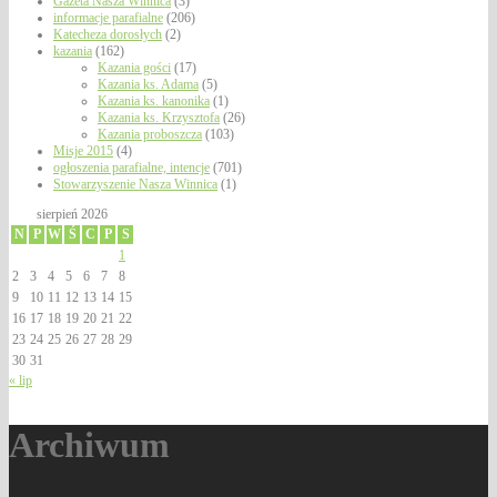
Gazeta Nasza Winnica
(3)
informacje parafialne
(206)
Katecheza dorosłych
(2)
kazania
(162)
Kazania gości
(17)
Kazania ks. Adama
(5)
Kazania ks. kanonika
(1)
Kazania ks. Krzysztofa
(26)
Kazania proboszcza
(103)
Misje 2015
(4)
ogłoszenia parafialne, intencje
(701)
Stowarzyszenie Nasza Winnica
(1)
sierpień 2026
N
P
W
Ś
C
P
S
1
2
3
4
5
6
7
8
9
10
11
12
13
14
15
16
17
18
19
20
21
22
23
24
25
26
27
28
29
30
31
« lip
Archiwum