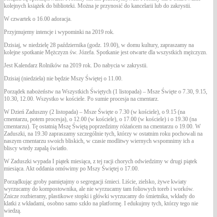
kolejnych książek do biblioteki. Można je przynosić do kancelarii lub do zakrystii.
W czwartek o 16.00 adoracja.
Przyjmujemy intencje i wypominki na 2019 rok.
Dzisiaj, w niedzielę 28 października (godz. 19.00), w domu kultury, zapraszamy na
kolejne spotkanie Mężczyzn św. Józefa. Spotkanie jest otwarte dla wszystkich mężczyzn.
Jest Kalendarz Rolników na 2019 rok. Do nabycia w zakrystii.
Dzisiaj (niedziela) nie będzie Mszy Świętej o 11.00.
Porządek nabożeństw na Wszystkich Świętych (1 listopada) – Msze Święte o 7.30, 9.15,
10.30, 12.00. Wszystko w kościele. Po sumie procesja na cmentarz.
W Dzień Zaduszny (2 listopada) – Msze Święte o 7.30 (w kościele), o 9.15 (na
cmentarzu, potem procesja), o 12.00 (w kościele), o 17.00 (w kościele) i o 19.30 (na
cmentarzu). Tę ostatnią Mszę Świętą poprzedzimy różańcem na cmentarzu o 19.00. W
Zaduszki, na 19.30 zapraszamy szczególnie tych, którzy w ostatnim roku pochowali na
naszym cmentarzu swoich bliskich, w czasie modlitwy wiernych wspomnimy ich a
bliscy wtedy zapalą światło.
W Zaduszki wypada I piątek miesiąca, z tej racji chorych odwiedzimy w drugi piątek
miesiąca. Akt oddania omówimy po Mszy Świętej o 17.00.
Porządkując groby pamiętajmy o segregacji śmieci. Liście, zielsko, żywe kwiaty
wyrzucamy do kompostownika, ale nie wyrzucamy tam foliowych toreb i worków.
Znicze rozbieramy, plastikowe stopki i główki wyrzucamy do śmietnika, wkłady do
klatki z wkładami, osobno samo szkło na platformę. I edukujmy tych, którzy tego nie
wiedzą.