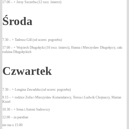
17.00 – + Jerzy Szczerba (12 rocz. śmierci)
Środa
7.30 – + Tadeusz Gill (od uczest. pogrzebu)
17.00 – + Wojciech Długołęcki (10 rocz. śmierci), Hanna i Mieczysław Długołęccy, cała
rodzina Długołęckich
Czwartek
7.30 – + Longina Zawadzka (od uczest. pogrzebu)
9.15 – + rodzice Zofia i Mieczysław Komendarscy, Teresa i Ludwik Chojnaccy, Marian
Kisiel
10.30 – + Irena i Antoni Sadowscy
12.00 – za parafian
nie ma o 15.00