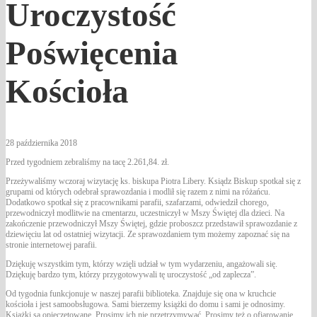
Uroczystość
Poświęcenia
Kościoła
28 października 2018
Przed tygodniem zebraliśmy na tacę 2.261,84. zł.
Przeżywaliśmy wczoraj wizytację ks. biskupa Piotra Libery. Ksiądz Biskup spotkał się z
grupami od których odebrał sprawozdania i modlił się razem z nimi na różańcu.
Dodatkowo spotkał się z pracownikami parafii, szafarzami, odwiedził chorego,
przewodniczył modlitwie na cmentarzu, uczestniczył w Mszy Świętej dla dzieci. Na
zakończenie przewodniczył Mszy Świętej, gdzie proboszcz przedstawił sprawozdanie z
dziewięciu lat od ostatniej wizytacji. Ze sprawozdaniem tym możemy zapoznać się na
stronie internetowej parafii.
Dziękuję wszystkim tym, którzy wzięli udział w tym wydarzeniu, angażowali się.
Dziękuję bardzo tym, którzy przygotowywali tę uroczystość „od zaplecza”.
Od tygodnia funkcjonuje w naszej parafii biblioteka. Znajduje się ona w kruchcie
kościoła i jest samoobsługowa. Sami bierzemy książki do domu i sami je odnosimy.
Książki są opieczętowane. Prosimy ich nie przetrzymywać. Prosimy też o ofiarowanie