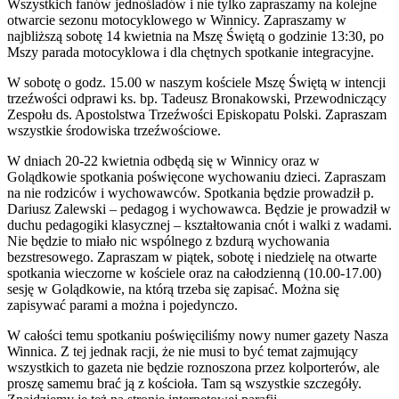
Wszystkich fanów jednośladów i nie tylko zapraszamy na kolejne
otwarcie sezonu motocyklowego w Winnicy. Zapraszamy w
najbliższą sobotę 14 kwietnia na Mszę Świętą o godzinie 13:30, po
Mszy parada motocyklowa i dla chętnych spotkanie integracyjne.
W sobotę o godz. 15.00 w naszym kościele Mszę Świętą w intencji
trzeźwości odprawi ks. bp. Tadeusz Bronakowski, Przewodniczący
Zespołu ds. Apostolstwa Trzeźwości Episkopatu Polski. Zapraszam
wszystkie środowiska trzeźwościowe.
W dniach 20-22 kwietnia odbędą się w Winnicy oraz w
Golądkowie spotkania poświęcone wychowaniu dzieci. Zapraszam
na nie rodziców i wychowawców. Spotkania będzie prowadził p.
Dariusz Zalewski – pedagog i wychowawca. Będzie je prowadził w
duchu pedagogiki klasycznej – kształtowania cnót i walki z wadami.
Nie będzie to miało nic wspólnego z bzdurą wychowania
bezstresowego. Zapraszam w piątek, sobotę i niedzielę na otwarte
spotkania wieczorne w kościele oraz na całodzienną (10.00-17.00)
sesję w Golądkowie, na którą trzeba się zapisać. Można się
zapisywać parami a można i pojedynczo.
W całości temu spotkaniu poświęciliśmy nowy numer gazety Nasza
Winnica. Z tej jednak racji, że nie musi to być temat zajmujący
wszystkich to gazeta nie będzie roznoszona przez kolporterów, ale
proszę samemu brać ją z kościoła. Tam są wszystkie szczegóły.