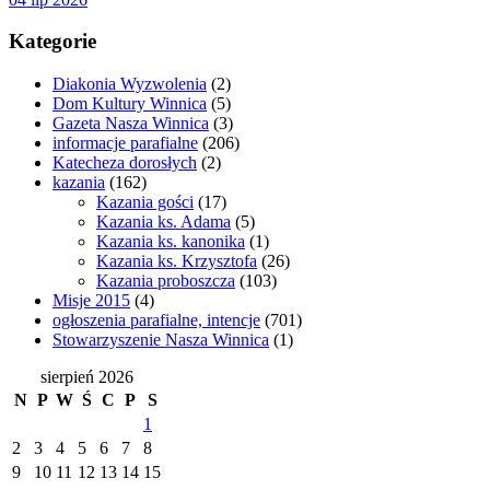
Kategorie
Diakonia Wyzwolenia
(2)
Dom Kultury Winnica
(5)
Gazeta Nasza Winnica
(3)
informacje parafialne
(206)
Katecheza dorosłych
(2)
kazania
(162)
Kazania gości
(17)
Kazania ks. Adama
(5)
Kazania ks. kanonika
(1)
Kazania ks. Krzysztofa
(26)
Kazania proboszcza
(103)
Misje 2015
(4)
ogłoszenia parafialne, intencje
(701)
Stowarzyszenie Nasza Winnica
(1)
sierpień 2026
N
P
W
Ś
C
P
S
1
2
3
4
5
6
7
8
9
10
11
12
13
14
15