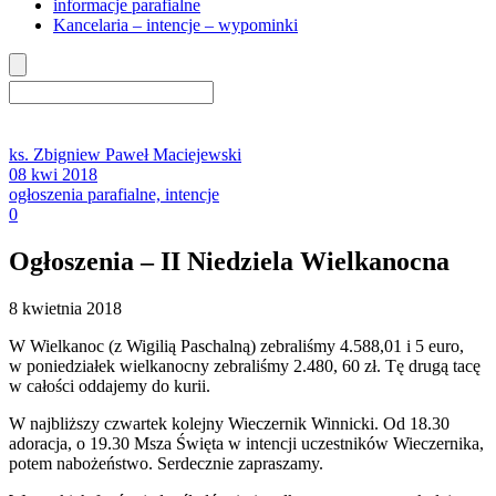
informacje parafialne
Kancelaria – intencje – wypominki
ks. Zbigniew Paweł Maciejewski
08 kwi 2018
ogłoszenia parafialne, intencje
0
Ogłoszenia – II Niedziela Wielkanocna
8 kwietnia 2018
W Wielkanoc (z Wigilią Paschalną) zebraliśmy 4.588,01 i 5 euro,
w poniedziałek wielkanocny zebraliśmy 2.480, 60 zł. Tę drugą tacę
w całości oddajemy do kurii.
W najbliższy czwartek kolejny Wieczernik Winnicki. Od 18.30
adoracja, o 19.30 Msza Święta w intencji uczestników Wieczernika,
potem nabożeństwo. Serdecznie zapraszamy.