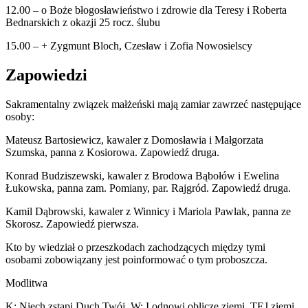
12.00 – o Boże błogosławieństwo i zdrowie dla Teresy i Roberta
Bednarskich z okazji 25 rocz. ślubu
15.00 – + Zygmunt Bloch, Czesław i Zofia Nowosielscy
Zapowiedzi
Sakramentalny związek małżeński mają zamiar zawrzeć następujące
osoby:
Mateusz Bartosiewicz, kawaler z Domosławia i Małgorzata
Szumska, panna z Kosiorowa. Zapowiedź druga.
Konrad Budziszewski, kawaler z Brodowa Bąbołów i Ewelina
Łukowska, panna zam. Pomiany, par. Rajgród. Zapowiedź druga.
Kamil Dąbrowski, kawaler z Winnicy i Mariola Pawlak, panna ze
Skorosz. Zapowiedź pierwsza.
Kto by wiedział o przeszkodach zachodzących między tymi
osobami zobowiązany jest poinformować o tym proboszcza.
Modlitwa
K: Niech zstąpi Duch Twój. W: I odnowi oblicze ziemi, TEJ ziemi.