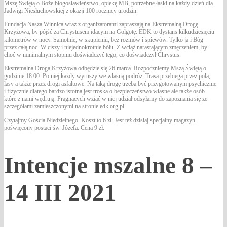
Mszę Świętą o Boże błogosławieństwo, opiekę MB, potrzebne łaski na każdy dzień dla
Jadwigi Niesłuchowskiej z okazji 100 rocznicy urodzin.
Fundacja Nasza Winnica wraz z organizatorami zapraszają na Ekstremalną Drogę
Krzyżową, by pójść za Chrystusem idącym na Golgotę. EDK to dystans kilkudziesięciu
kilometrów w nocy. Samotnie, w skupieniu, bez rozmów i śpiewów. Tylko ja i Bóg
przez całą noc. W ciszy i niejednokrotnie bólu. Z wciąż narastającym zmęczeniem, by
choć w minimalnym stopniu doświadczyć tego, co doświadczył Chrystus.
Ekstremalna Droga Krzyżowa odbędzie się 26 marca. Rozpoczniemy Mszą Świętą o
godzinie 18:00. Po niej każdy wyruszy we własną podróż. Trasa przebiega przez pola,
lasy a także przez drogi asfaltowe. Na taką drogę trzeba być przygotowanym psychicznie
i fizycznie dlatego bardzo istotna jest troska o bezpieczeństwo własne ale także osób
które z nami wędrują. Pragnących wziąć w niej udział odsyłamy do zapoznania się ze
szczegółami zamieszczonymi na stronie edk.org.pl
Czytajmy Gościa Niedzielnego. Koszt to 6 zł. Jest też dzisiaj specjalny magazyn
poświęcony postaci św. Józefa. Cena 9 zł.
Intencje mszalne 8 –
14 III 2021