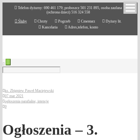
Telefon dyżurny: 690 461 179; proboszcz 501 231 895, osoba zaufana
(ochrona dzieci) 516 324 558
Śluby
Chrzty
Pogrzeb
Cmentarz
Dyżury lit.
Kancelaria
Adres,telefon, konto
ks. Zbigniew Paweł Maciejewski
07 mar 2021
ogłoszenia parafialne, intencje
0
Ogłoszenia – 3.