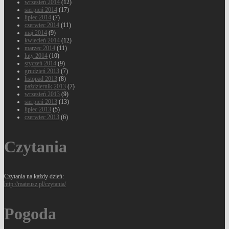
wrzesień 2014
(12)
sierpień 2014
(17)
lipiec 2014
(7)
czerwiec 2014
(11)
maj 2014
(9)
kwiecień 2014
(12)
marzec 2014
(11)
luty 2014
(10)
styczeń 2014
(9)
grudzień 2013
(7)
listopad 2013
(8)
październik 2013
(7)
wrzesień 2013
(9)
sierpień 2013
(13)
lipiec 2013
(5)
czerwiec 2013
(6)
Czytania
Czytania na każdy dzień:
http://mateusz.pl/czytania/
Pogoda