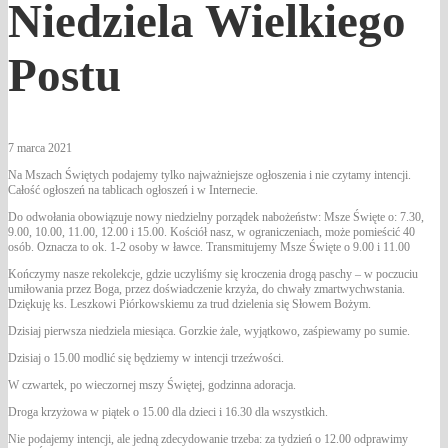
Niedziela Wielkiego
Postu
7 marca 2021
Na Mszach Świętych podajemy tylko najważniejsze ogłoszenia i nie czytamy intencji.
Całość ogłoszeń na tablicach ogłoszeń i w Internecie.
Do odwołania obowiązuje nowy niedzielny porządek nabożeństw: Msze Święte o: 7.30,
9.00, 10.00, 11.00, 12.00 i 15.00. Kościół nasz, w ograniczeniach, może pomieścić 40
osób. Oznacza to ok. 1-2 osoby w ławce. Transmitujemy Msze Święte o 9.00 i 11.00
Kończymy nasze rekolekcje, gdzie uczyliśmy się kroczenia drogą paschy – w poczuciu
umiłowania przez Boga, przez doświadczenie krzyża, do chwały zmartwychwstania.
Dziękuję ks. Leszkowi Piórkowskiemu za trud dzielenia się Słowem Bożym.
Dzisiaj pierwsza niedziela miesiąca. Gorzkie żale, wyjątkowo, zaśpiewamy po sumie.
Dzisiaj o 15.00 modlić się będziemy w intencji trzeźwości.
W czwartek, po wieczornej mszy Świętej, godzinna adoracja.
Droga krzyżowa w piątek o 15.00 dla dzieci i 16.30 dla wszystkich.
Nie podajemy intencji, ale jedną zdecydowanie trzeba: za tydzień o 12.00 odprawimy