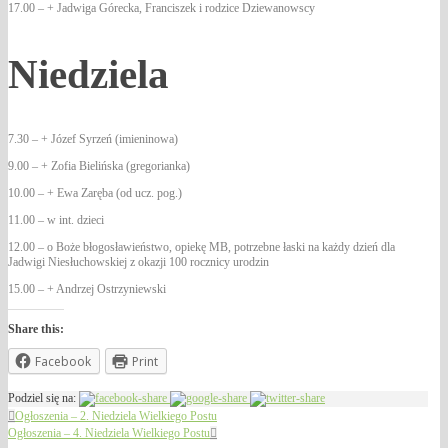
17.00 – + Jadwiga Górecka, Franciszek i rodzice Dziewanowscy
Niedziela
7.30 – + Józef Syrzeń (imieninowa)
9.00 – + Zofia Bielińska (gregorianka)
10.00 – + Ewa Zaręba (od ucz. pog.)
11.00 – w int. dzieci
12.00 – o Boże błogosławieństwo, opiekę MB, potrzebne łaski na każdy dzień dla
Jadwigi Niesłuchowskiej z okazji 100 rocznicy urodzin
15.00 – + Andrzej Ostrzyniewski
Share this:
Facebook
Print
Podziel się na:
Ogłoszenia – 2. Niedziela Wielkiego Postu
Ogłoszenia – 4. Niedziela Wielkiego Postu