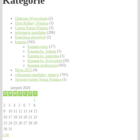
Kategorie
Diakonia Wyzwolenia
(2)
Dom Kultury Winnica
(5)
Gazeta Nasza Winnica
(3)
informacje parafialne
(206)
Katecheza dorosłych
(2)
kazania
(162)
Kazania gości
(17)
Kazania ks. Adama
(5)
Kazania ks. kanonika
(1)
Kazania ks. Krzysztofa
(26)
Kazania proboszcza
(103)
Misje 2015
(4)
ogłoszenia parafialne, intencje
(701)
Stowarzyszenie Nasza Winnica
(1)
sierpień 2026
N
P
W
Ś
C
P
S
1
2
3
4
5
6
7
8
9
10
11
12
13
14
15
16
17
18
19
20
21
22
23
24
25
26
27
28
29
30
31
« lip