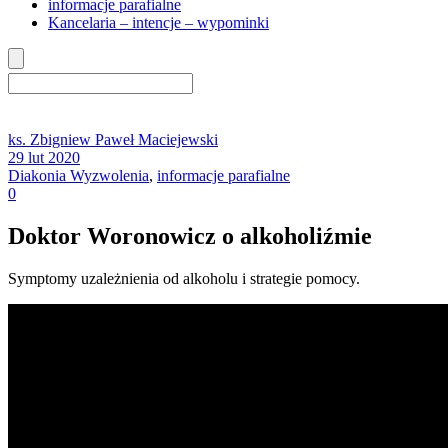
informacje parafialne
Kancelaria – intencje – wypominki
ks. Zbigniew Paweł Maciejewski
29 lut 2020
Diakonia Wyzwolenia
,
informacje parafialne
0
Doktor Woronowicz o alkoholiźmie
Symptomy uzależnienia od alkoholu i strategie pomocy.