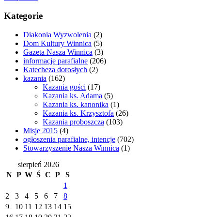
Kategorie
Diakonia Wyzwolenia
(2)
Dom Kultury Winnica
(5)
Gazeta Nasza Winnica
(3)
informacje parafialne
(206)
Katecheza dorosłych
(2)
kazania
(162)
Kazania gości
(17)
Kazania ks. Adama
(5)
Kazania ks. kanonika
(1)
Kazania ks. Krzysztofa
(26)
Kazania proboszcza
(103)
Misje 2015
(4)
ogłoszenia parafialne, intencje
(702)
Stowarzyszenie Nasza Winnica
(1)
sierpień 2026
N
P
W
Ś
C
P
S
1
2
3
4
5
6
7
8
9
10
11
12
13
14
15