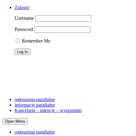
Zaloguj
Username
Password
Remember Me
Telefon dyżurny: 690 461 179; proboszcz 501 231 895, osoba
zaufana (ochrona dzieci) 516 324 558
Śluby
Chrzty
Pogrzeb
Cmentarz
Dyżury lit.
Kancelaria
Adres,telefon, konto
ogłoszenia parafialne
informacje parafialne
Kancelaria – intencje – wypominki
Open Menu
ogłoszenia parafialne