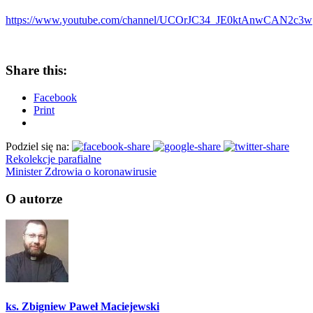
https://www.youtube.com/channel/UCOrJC34_JE0ktAnwCAN2c3w
Share this:
Facebook
Print
Podziel się na:
Rekolekcje parafialne
Minister Zdrowia o koronawirusie
O autorze
ks. Zbigniew Paweł Maciejewski